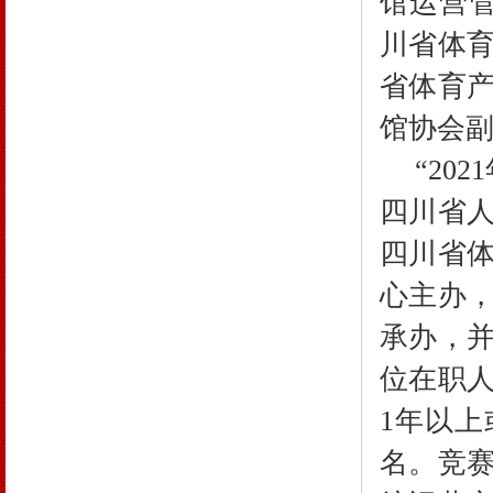
馆运营
川省体
省体育
馆协会
“20
四川省
四川省
心主办
承办，并
位在职
1年以
名。竞