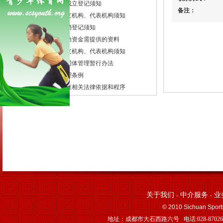
社会团体筹备和成立登记须知
备注：
社会团体设立分支机构、代表机构须知
社会团体法人注销登记须知
社会团体验证活动资金需提供的资料
社会团体注销分支机构、代表机构须知
全国性体育社会团体管理暂行办法
社会团体登记管理条例
社会团体年度检查相关法律依据和程序
关于我们
中介服务
业
-
-
© 2010 Sichuan S
地址：成都市大石西路六号 电话:028-870263