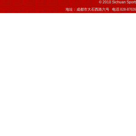
© 2010 Sichuan S
地址：成都市大石西路六号 电话:028-870263