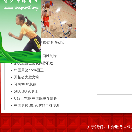
中国男篮67-84负雄鹿
周琦17分9板4帽中国胜黄蜂
热火胜爵士夏联保持不败
中国男篮77-94国王
开拓者大胜火箭
马刺98-84灰熊
湖人100-90勇士
U19世界杯-中国胜波多黎各
中国男篮101-98逆转再胜澳洲
关于我们
中介服务
业
-
-