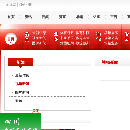
金牌网
|
网站地图
首页
资讯
视频
赛事
场馆
组织
百科
最新信息
体育行政
体育社团
场馆展示
视频新闻
非企单位
体育基金
场馆公告
首页
图片新闻
党团组织
教练裁判
场馆业务
新闻
视频新闻
最新信息
视频新闻
图片新闻
专题
关闭
推荐信息